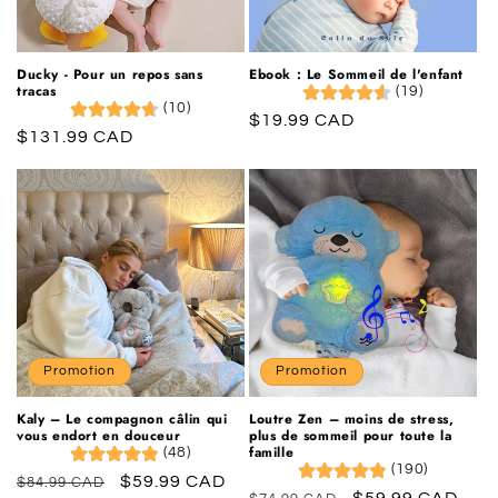
o
n
Ducky - Pour un repos sans
Ebook : Le Sommeil de l'enfant
tracas
(19)
:
(10)
Prix
$19.99 CAD
Prix
$131.99 CAD
habituel
habituel
Promotion
Promotion
Kaly – Le compagnon câlin qui
Loutre Zen – moins de stress,
vous endort en douceur
plus de sommeil pour toute la
famille
(48)
(190)
Prix
Prix
$59.99 CAD
$84.99 CAD