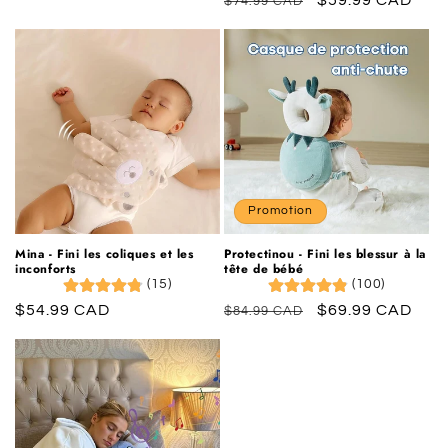
Prix
Prix
$59.99 CAD
$74.99 CAD
habituel
promotionnel
habituel
promotionnel
Promotion
Mina - Fini les coliques et les
Protectinou - Fini les blessur à la
inconforts
tête de bébé
(15)
(100)
Prix
$54.99 CAD
Prix
Prix
$69.99 CAD
$84.99 CAD
habituel
habituel
promotionnel