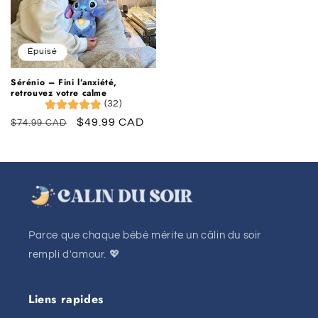
Épuisé
Sérénio – Fini l’anxiété,
retrouvez votre calme
(32)
Prix
Prix
$49.99 CAD
$74.99 CAD
habituel
promotionnel
Parce que chaque bébé mérite un câlin du soir
rempli d'amour. 💖
Liens rapides