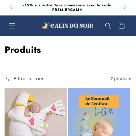
et
es délais
-15% sur votre 1ere commande avec le code
passer
ables
PREMIERCALIN
au
contenu
Panier
C
Produits
o
l
Filtrer et trier
7 produits
l
e
c
t
i