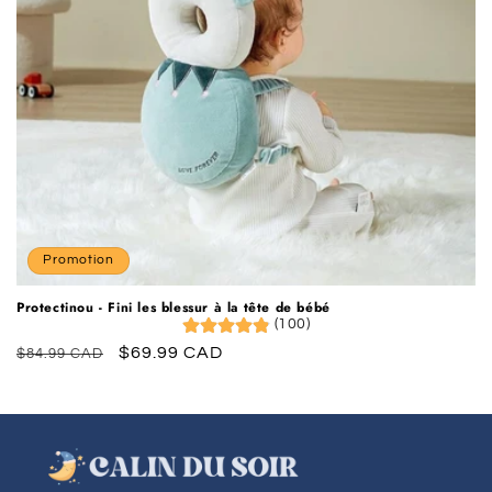
o
n
:
Promotion
Protectinou - Fini les blessur à la tête de bébé
(100)
Prix
Prix
$69.99 CAD
$84.99 CAD
habituel
promotionnel