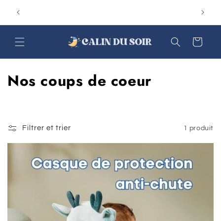
et
-15% sur votre 1ere commande avec le code
passer
PREMIERCALIN
au
contenu
Panier
C
Nos coups de coeur
o
l
Filtrer et trier
1 produit
l
e
c
t
i