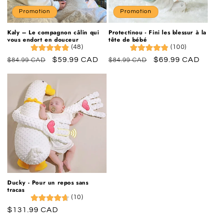
o
Promotion
Promotion
n
Kaly – Le compagnon câlin qui
Protectinou - Fini les blessur à la
vous endort en douceur
tête de bébé
:
(48)
(100)
Prix
Prix
$59.99 CAD
Prix
Prix
$69.99 CAD
$84.99 CAD
$84.99 CAD
habituel
promotionnel
habituel
promotionnel
Ducky - Pour un repos sans
tracas
(10)
Prix
$131.99 CAD